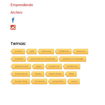
Emprendiendo
Archivo
Temas:
actitud
ads
Adsense
AdWords
Amazon
android
anuncios en facebook
aparece en google
aplicaciones
apps
audencia
audiencia
Audiovisual
Baidu
black friday
Blog
burger king
business
campañas
canal