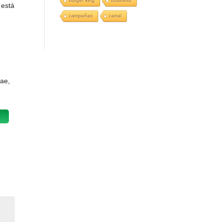
burger king
business
 está
campañas
canal
rae,