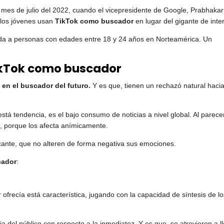
l mes de julio del 2022, cuando el vicepresidente de Google, Prabhakar
 los jóvenes usan
TikTok como buscador
en lugar del gigante de inte
ada a personas con edades entre 18 y 24 años en Norteamérica. Un
ikTok como buscador
 en el buscador del futuro.
Y es que, tienen un rechazó natural hacia
tá tendencia, es el bajo consumo de noticias a nivel global. Al parece
o, porque los afecta anímicamente.
scante, que no alteren de forma negativa sus emociones.
cador
:
 ofrecía está característica, jugando con la capacidad de síntesis de l
ia del público con respecto a la inmediatez. Y es que, se atrevieron a l