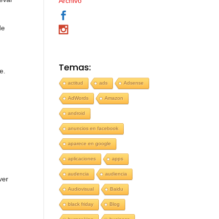
Archivo
de
Temas:
e.
actitud
ads
Adsense
AdWords
Amazon
android
anuncios en facebook
aparece en google
aplicaciones
apps
audencia
audiencia
ver
Audiovisual
Baidu
black friday
Blog