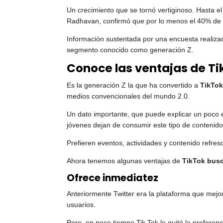
Un crecimiento que se tornó vertiginoso. Hasta e
Radhavan, confirmó que por lo menos el 40% de
Información sustentada por una encuesta realiz
segmento conocido como generación Z.
Conoce las ventajas de T
Es la generación Z la que ha convertido a
TikTok
medios convencionales del mundo 2.0.
Un dato importante, que puede explicar un poco es
jóvenes dejan de consumir este tipo de contenid
Prefieren eventos, actividades y contenido refre
Ahora tenemos algunas ventajas de
TikTok bus
Ofrece inmediatez
Anteriormente Twitter era la plataforma que mejor
usuarios.
Pero, en poco tiempo Tik Tok le quitó la preferenc