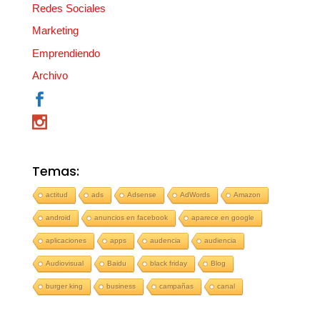
Redes Sociales
Marketing
Emprendiendo
Archivo
Temas:
actitud
ads
Adsense
AdWords
Amazon
android
anuncios en facebook
aparece en google
aplicaciones
apps
audencia
audiencia
Audiovisual
Baidu
black friday
Blog
burger king
business
campañas
canal