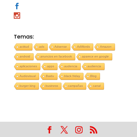
Temas:
actitud
ads
Adsense
AdWords
Amazon
android
anuncios en facebook
aparece en google
aplicaciones
apps
audencia
audiencia
Audiovisual
Baidu
black friday
Blog
burger king
business
campañas
canal