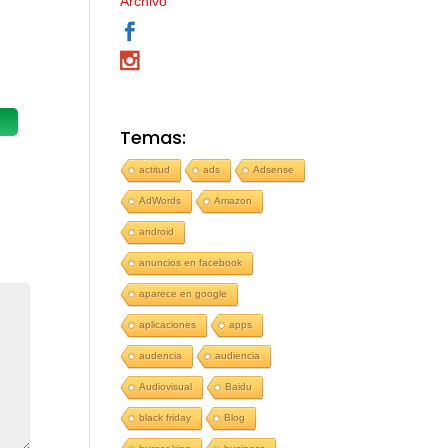
Archivo
Temas:
actitud
ads
Adsense
AdWords
Amazon
android
anuncios en facebook
aparece en google
aplicaciones
apps
audencia
audiencia
Audiovisual
Baidu
black friday
Blog