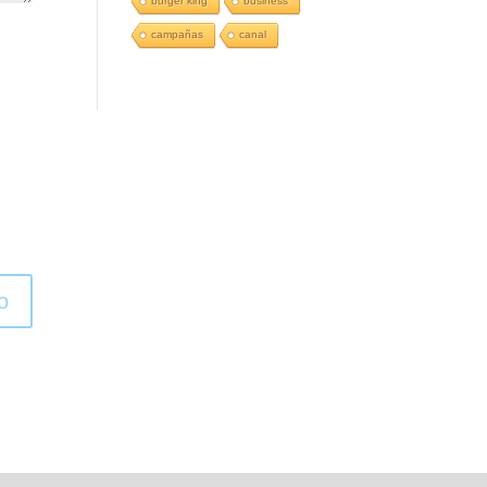
burger king
business
campañas
canal
o