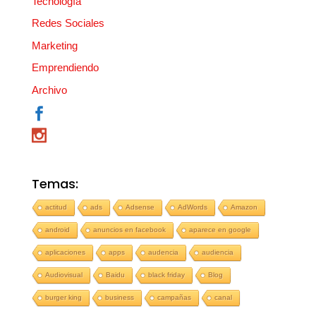
Tecnología
Redes Sociales
Marketing
Emprendiendo
Archivo
Temas:
actitud
ads
Adsense
AdWords
Amazon
android
anuncios en facebook
aparece en google
aplicaciones
apps
audencia
audiencia
Audiovisual
Baidu
black friday
Blog
burger king
business
campañas
canal