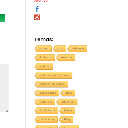
Archivo
Temas:
actitud
ads
Adsense
AdWords
Amazon
android
anuncios en facebook
aparece en google
aplicaciones
apps
audencia
audiencia
Audiovisual
Baidu
black friday
Blog