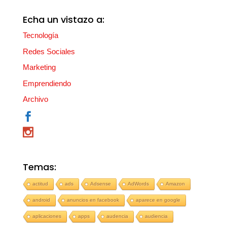
Echa un vistazo a:
Tecnología
Redes Sociales
Marketing
Emprendiendo
Archivo
Temas:
actitud
ads
Adsense
AdWords
Amazon
android
anuncios en facebook
aparece en google
aplicaciones
apps
audencia
audiencia