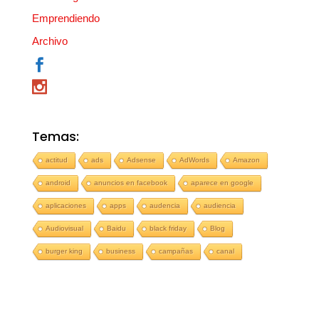
Emprendiendo
Archivo
Temas:
actitud
ads
Adsense
AdWords
Amazon
android
anuncios en facebook
aparece en google
aplicaciones
apps
audencia
audiencia
Audiovisual
Baidu
black friday
Blog
burger king
business
campañas
canal