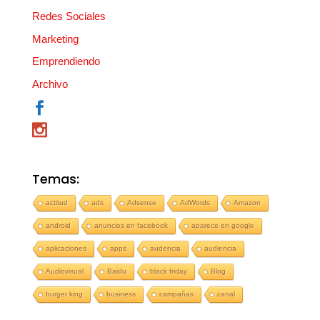
Redes Sociales
Marketing
Emprendiendo
Archivo
Temas:
actitud
ads
Adsense
AdWords
Amazon
android
anuncios en facebook
aparece en google
aplicaciones
apps
audencia
audiencia
Audiovisual
Baidu
black friday
Blog
burger king
business
campañas
canal