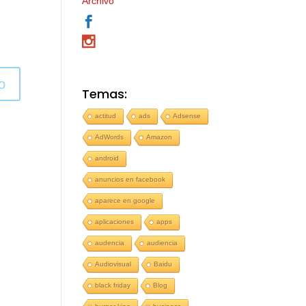
Archivo
o
Temas:
actitud
ads
Adsense
AdWords
Amazon
android
anuncios en facebook
aparece en google
aplicaciones
apps
audencia
audiencia
Audiovisual
Baidu
black friday
Blog