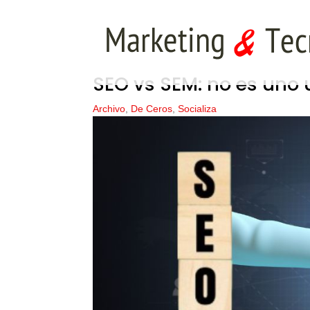
SEO vs SEM: no es uno u
Archivo
,
De Ceros
,
Socializa