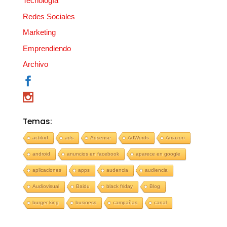
Tecnología
Redes Sociales
Marketing
Emprendiendo
Archivo
Temas:
actitud
ads
Adsense
AdWords
Amazon
android
anuncios en facebook
aparece en google
aplicaciones
apps
audencia
audiencia
Audiovisual
Baidu
black friday
Blog
burger king
business
campañas
canal