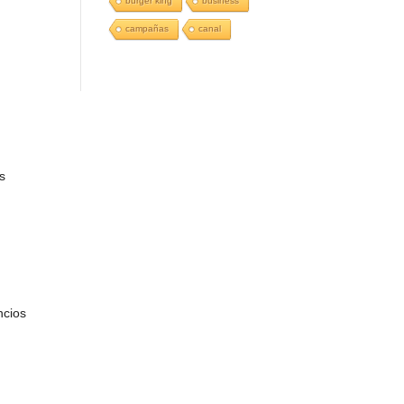
burger king
business
campañas
canal
s
ncios