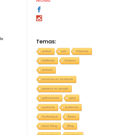
Archivo
le
Temas:
actitud
ads
Adsense
AdWords
Amazon
android
anuncios en facebook
aparece en google
aplicaciones
apps
audencia
audiencia
Audiovisual
Baidu
black friday
Blog