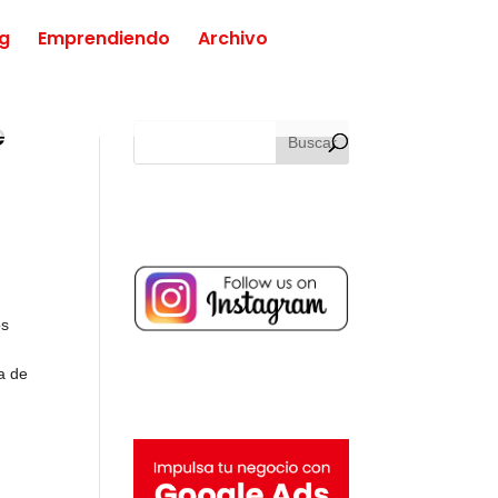
ng
Emprendiendo
Archivo
e
os
a de