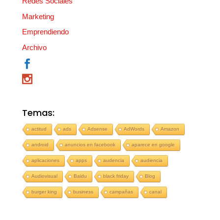
Redes Sociales
Marketing
Emprendiendo
Archivo
Temas:
actitud
ads
Adsense
AdWords
Amazon
android
anuncios en facebook
aparece en google
aplicaciones
apps
audencia
audiencia
Audiovisual
Baidu
black friday
Blog
burger king
business
campañas
canal