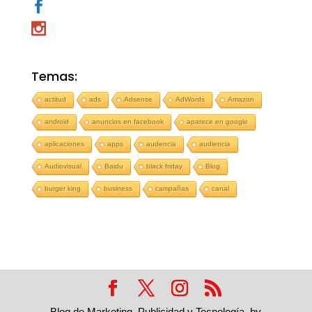
Temas:
actitud
ads
Adsense
AdWords
Amazon
android
anuncios en facebook
aparece en google
aplicaciones
apps
audencia
audiencia
Audiovisual
Baidu
black friday
Blog
burger king
business
campañas
canal
Blog de Marketing, Publicidad y Tecnología, by