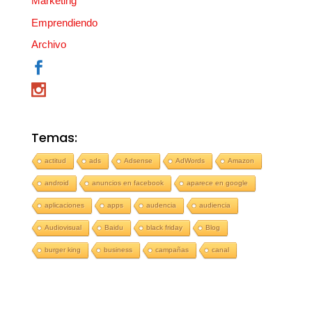
Marketing
Emprendiendo
Archivo
Temas:
actitud
ads
Adsense
AdWords
Amazon
android
anuncios en facebook
aparece en google
aplicaciones
apps
audencia
audiencia
Audiovisual
Baidu
black friday
Blog
burger king
business
campañas
canal