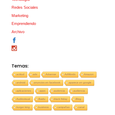
Redes Sociales
Marketing
Emprendiendo
Archivo
Temas:
actitud
ads
Adsense
AdWords
Amazon
android
anuncios en facebook
aparece en google
aplicaciones
apps
audencia
audiencia
Audiovisual
Baidu
black friday
Blog
burger king
business
campañas
canal