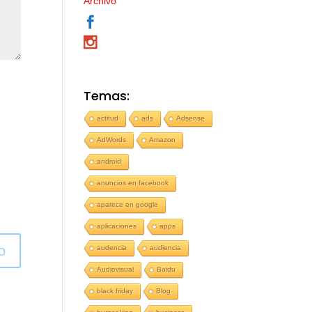
Archivo
Temas:
actitud
ads
Adsense
AdWords
Amazon
android
anuncios en facebook
aparece en google
aplicaciones
apps
o
audencia
audiencia
Audiovisual
Baidu
black friday
Blog