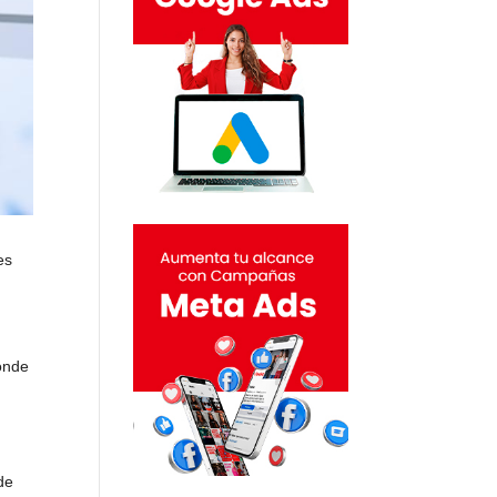
es
dónde
de