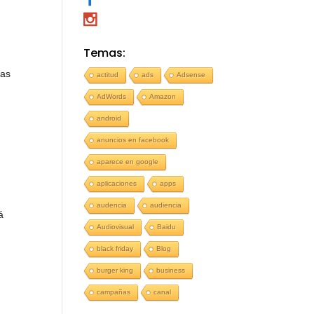
Temas:
las
actitud
ads
Adsense
AdWords
Amazon
android
anuncios en facebook
aparece en google
aplicaciones
apps
audencia
audiencia
á
Audiovisual
Baidu
black friday
Blog
burger king
business
campañas
canal