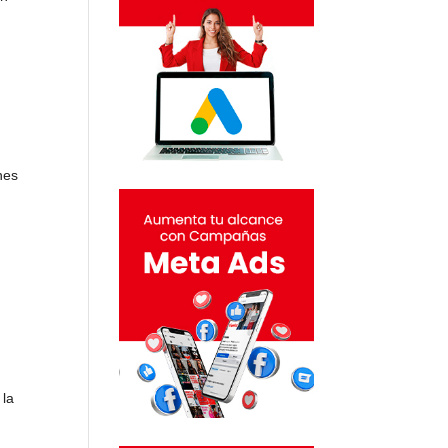
nes
 la