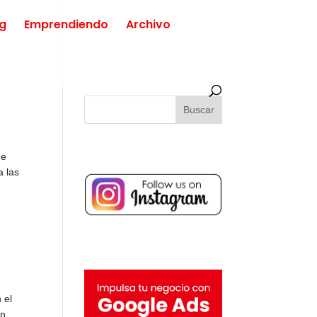
ng
Emprendiendo
Archivo
de
a las
 el
ón