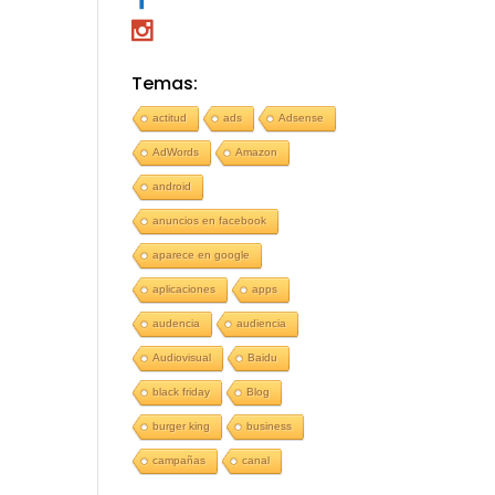
Temas:
actitud
ads
Adsense
AdWords
Amazon
android
anuncios en facebook
aparece en google
aplicaciones
apps
audencia
audiencia
Audiovisual
Baidu
black friday
Blog
burger king
business
campañas
canal