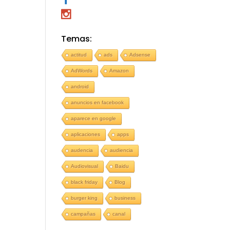
Temas:
actitud
ads
Adsense
AdWords
Amazon
android
anuncios en facebook
aparece en google
aplicaciones
apps
audencia
audiencia
Audiovisual
Baidu
black friday
Blog
burger king
business
campañas
canal