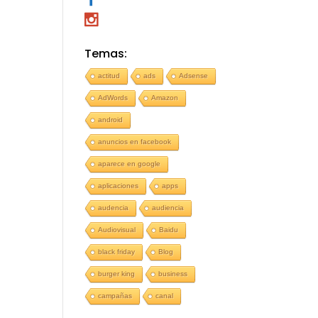
Temas:
actitud
ads
Adsense
AdWords
Amazon
android
anuncios en facebook
aparece en google
aplicaciones
apps
audencia
audiencia
Audiovisual
Baidu
black friday
Blog
burger king
business
campañas
canal