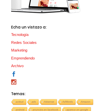
Echa un vistazo a:
Tecnología
Redes Sociales
Marketing
Emprendiendo
Archivo
Temas:
actitud
ads
Adsense
AdWords
Amazon
android
anuncios en facebook
aparece en google