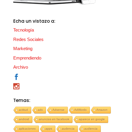
Echa un vistazo a:
Tecnología
Redes Sociales
Marketing
Emprendiendo
Archivo
Temas:
actitud
ads
Adsense
AdWords
Amazon
android
anuncios en facebook
aparece en google
aplicaciones
apps
audencia
audiencia