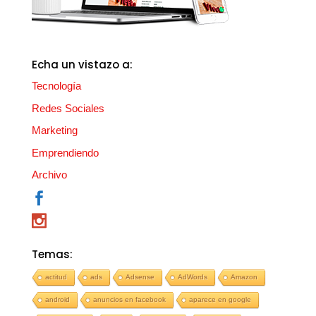
Echa un vistazo a:
Tecnología
Redes Sociales
Marketing
Emprendiendo
Archivo
Temas:
actitud
ads
Adsense
AdWords
Amazon
android
anuncios en facebook
aparece en google