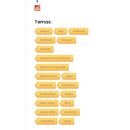
Temas:
actitud
ads
Adsense
AdWords
Amazon
android
anuncios en facebook
aparece en google
aplicaciones
apps
audencia
audiencia
Audiovisual
Baidu
black friday
Blog
burger king
business
campañas
canal