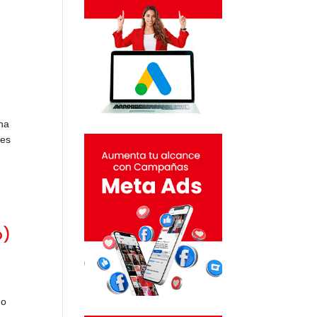
una
ces
o)
n
mo