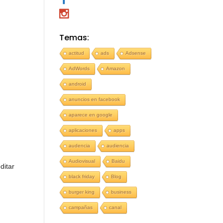
Temas:
actitud
ads
Adsense
AdWords
Amazon
android
anuncios en facebook
aparece en google
aplicaciones
apps
audencia
audiencia
Audiovisual
Baidu
ditar
black friday
Blog
burger king
business
campañas
canal