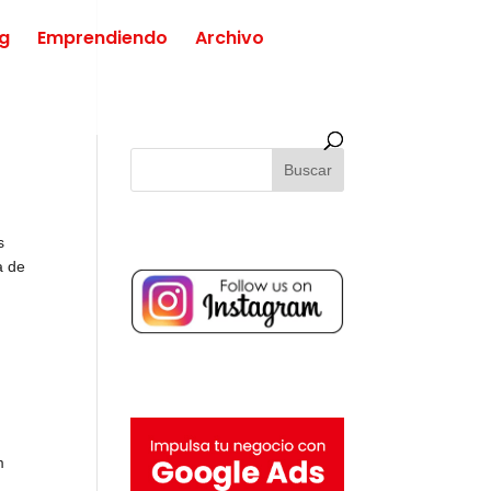
ng
Emprendiendo
Archivo
s
a de
m