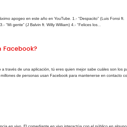
áximo apogeo en este año en YouTube. 1.- “Despacito” (Luis Fonsi ft.
“Mi gente” (J Balvin ft. Willy William) 4.- “Felices los...
en Facebook?
o a través de una aplicación, tú eres quien mejor sabe cuáles son los 
l millones de personas usan Facebook para mantenerse en contacto c
ncia en vivo. El comediante en vivo interactúa con el público en algun