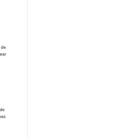
 de
rear
 de
nas