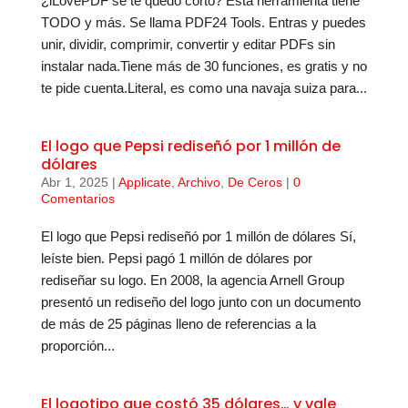
¿iLovePDF se te quedó corto? Esta herramienta tiene
TODO y más. Se llama PDF24 Tools. Entras y puedes
unir, dividir, comprimir, convertir y editar PDFs sin
instalar nada.Tiene más de 30 funciones, es gratis y no
te pide cuenta.Literal, es como una navaja suiza para...
El logo que Pepsi rediseñó por 1 millón de
dólares
Abr 1, 2025
|
Applicate
,
Archivo
,
De Ceros
|
0
Comentarios
El logo que Pepsi rediseñó por 1 millón de dólares Sí,
leíste bien. Pepsi pagó 1 millón de dólares por
rediseñar su logo. En 2008, la agencia Arnell Group
presentó un rediseño del logo junto con un documento
de más de 25 páginas lleno de referencias a la
proporción...
El logotipo que costó 35 dólares… y vale