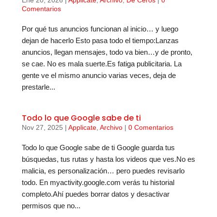
Ene 20, 2026
|
Applicate
,
Archivo
,
De Ceros
|
0
Comentarios
Por qué tus anuncios funcionan al inicio… y luego
dejan de hacerlo Esto pasa todo el tiempo:Lanzas
anuncios, llegan mensajes, todo va bien…y de pronto,
se cae. No es mala suerte.Es fatiga publicitaria. La
gente ve el mismo anuncio varias veces, deja de
prestarle...
Todo lo que Google sabe de ti
Nov 27, 2025
|
Applicate
,
Archivo
|
0 Comentarios
Todo lo que Google sabe de ti Google guarda tus
búsquedas, tus rutas y hasta los videos que ves.No es
malicia, es personalización… pero puedes revisarlo
todo. En myactivity.google.com verás tu historial
completo.Ahí puedes borrar datos y desactivar
permisos que no...