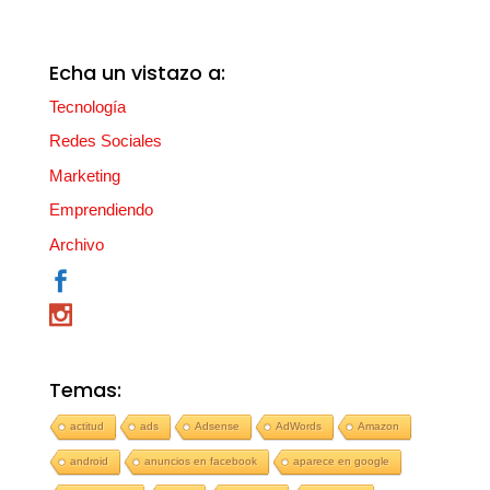
Echa un vistazo a:
Tecnología
Redes Sociales
Marketing
Emprendiendo
Archivo
Temas:
actitud
ads
Adsense
AdWords
Amazon
android
anuncios en facebook
aparece en google