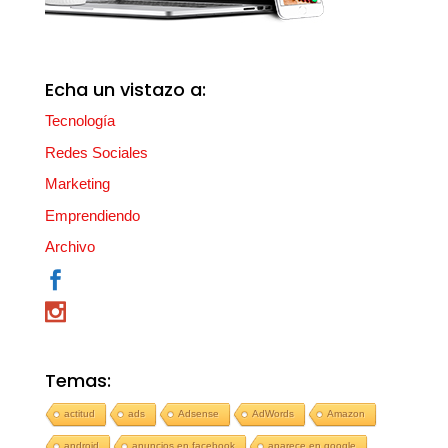
Echa un vistazo a:
Tecnología
Redes Sociales
Marketing
Emprendiendo
Archivo
Temas:
actitud
ads
Adsense
AdWords
Amazon
android
anuncios en facebook
aparece en google