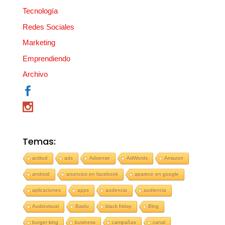
Tecnología
Redes Sociales
Marketing
Emprendiendo
Archivo
Temas:
actitud
ads
Adsense
AdWords
Amazon
android
anuncios en facebook
aparece en google
aplicaciones
apps
audencia
audiencia
Audiovisual
Baidu
black friday
Blog
burger king
business
campañas
canal