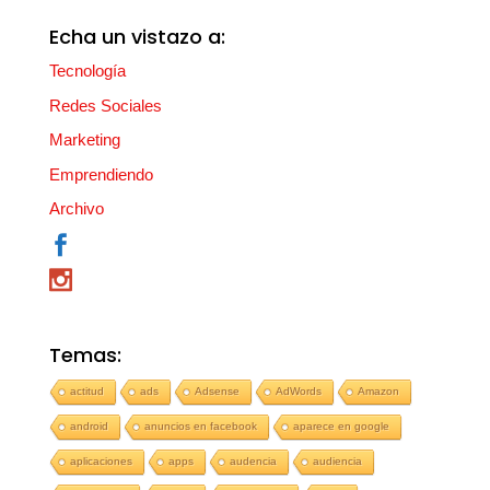
Echa un vistazo a:
Tecnología
Redes Sociales
Marketing
Emprendiendo
Archivo
Temas:
actitud
ads
Adsense
AdWords
Amazon
android
anuncios en facebook
aparece en google
aplicaciones
apps
audencia
audiencia