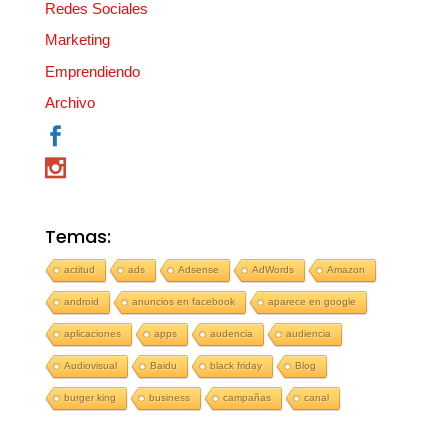
Redes Sociales
Marketing
Emprendiendo
Archivo
Temas:
actitud
ads
Adsense
AdWords
Amazon
android
anuncios en facebook
aparece en google
aplicaciones
apps
audencia
audiencia
Audiovisual
Baidu
black friday
Blog
burger king
business
campañas
canal