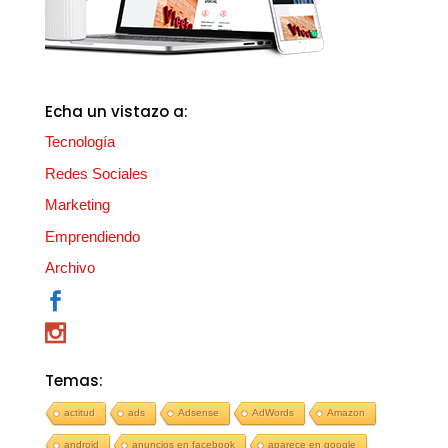
Echa un vistazo a:
Tecnología
Redes Sociales
Marketing
Emprendiendo
Archivo
Temas:
actitud
ads
Adsense
AdWords
Amazon
android
anuncios en facebook
aparece en google