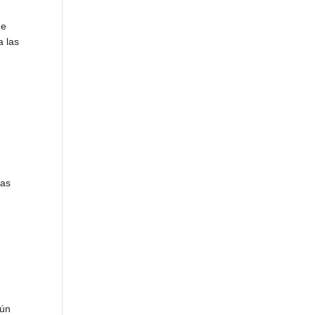
de
a las
las
aún