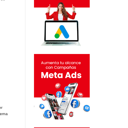
er
 tema