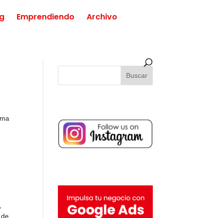
ng
Emprendiendo
Archivo
orma
,
 de