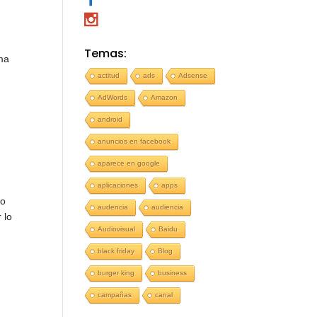
Temas:
ma
actitud
ads
Adsense
AdWords
Amazon
android
anuncios en facebook
aparece en google
aplicaciones
apps
do
audencia
audiencia
 lo
Audiovisual
Baidu
black friday
Blog
burger king
business
campañas
canal