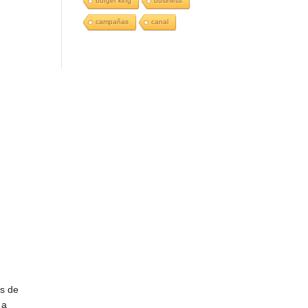
burger king
business
campañas
canal
as de
 a