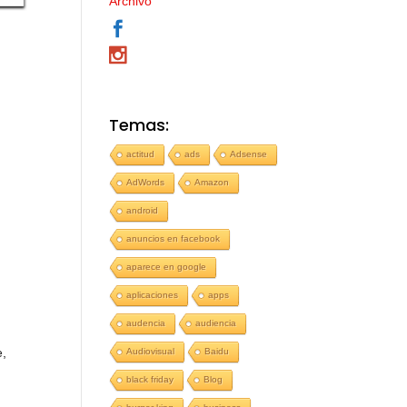
Archivo
Temas:
actitud
ads
Adsense
AdWords
Amazon
android
anuncios en facebook
aparece en google
aplicaciones
apps
audencia
audiencia
e,
Audiovisual
Baidu
black friday
Blog