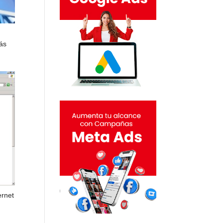
más
ernet