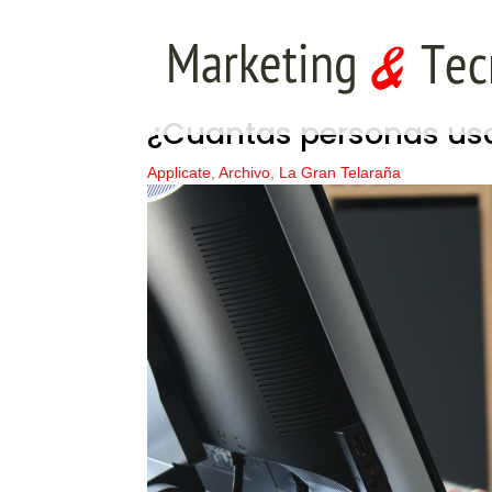
¿Cuantas personas us
Applicate
,
Archivo
,
La Gran Telaraña