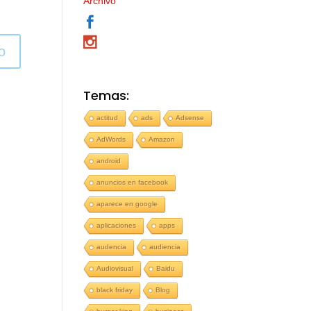
Archivo
o
Temas:
actitud
ads
Adsense
AdWords
Amazon
android
anuncios en facebook
aparece en google
aplicaciones
apps
audencia
audiencia
Audiovisual
Baidu
black friday
Blog