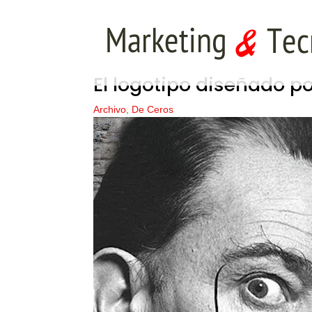
El logotipo diseñado po
Archivo
,
De Ceros