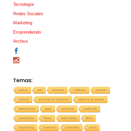
Tecnología
Redes Sociales
Marketing
Emprendiendo
Archivo
Temas:
actitud
ads
Adsense
AdWords
Amazon
android
anuncios en facebook
aparece en google
aplicaciones
apps
audencia
audiencia
Audiovisual
Baidu
black friday
Blog
burger king
business
campañas
canal