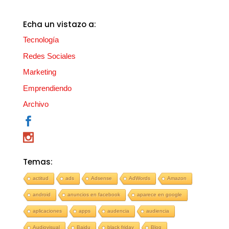
Echa un vistazo a:
Tecnología
Redes Sociales
Marketing
Emprendiendo
Archivo
Temas:
actitud
ads
Adsense
AdWords
Amazon
android
anuncios en facebook
aparece en google
aplicaciones
apps
audencia
audiencia
Audiovisual
Baidu
black friday
Blog