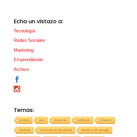
Echa un vistazo a:
Tecnología
Redes Sociales
Marketing
Emprendiendo
Archivo
Temas:
actitud
ads
Adsense
AdWords
Amazon
android
anuncios en facebook
aparece en google