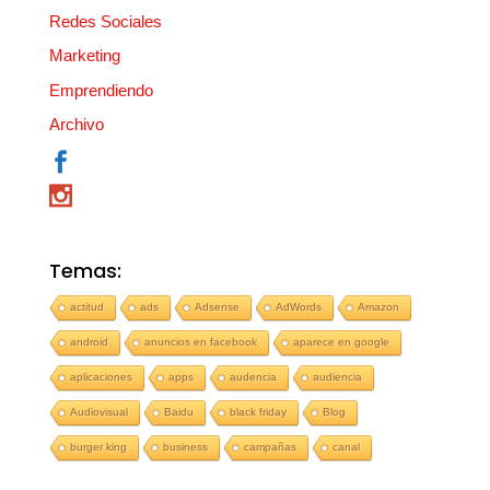
Redes Sociales
Marketing
Emprendiendo
Archivo
Temas:
actitud
ads
Adsense
AdWords
Amazon
android
anuncios en facebook
aparece en google
aplicaciones
apps
audencia
audiencia
Audiovisual
Baidu
black friday
Blog
burger king
business
campañas
canal