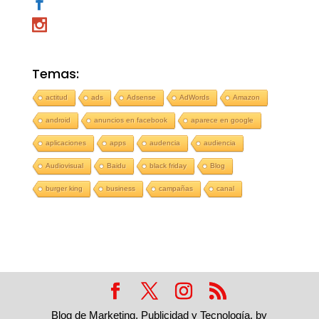
Temas:
actitud
ads
Adsense
AdWords
Amazon
android
anuncios en facebook
aparece en google
aplicaciones
apps
audencia
audiencia
Audiovisual
Baidu
black friday
Blog
burger king
business
campañas
canal
Blog de Marketing, Publicidad y Tecnología, by