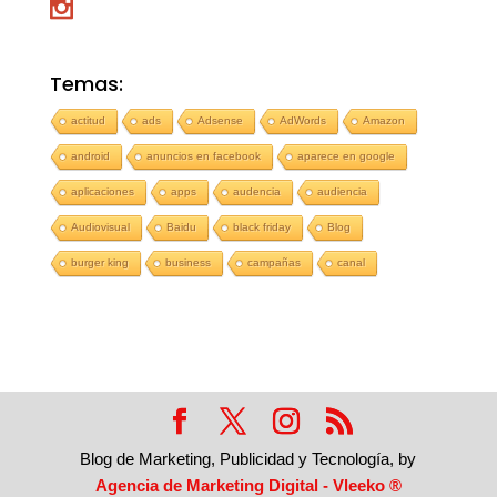
Temas:
actitud
ads
Adsense
AdWords
Amazon
android
anuncios en facebook
aparece en google
aplicaciones
apps
audencia
audiencia
Audiovisual
Baidu
black friday
Blog
burger king
business
campañas
canal
Blog de Marketing, Publicidad y Tecnología, by
Agencia de Marketing Digital - Vleeko ®